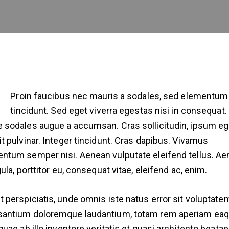
Proin faucibus nec mauris a sodales, sed elementum
tincidunt. Sed eget viverra egestas nisi in consequat.
 sodales augue a accumsan. Cras sollicitudin, ipsum eg
it pulvinar. Integer tincidunt. Cras dapibus. Vivamus
ntum semper nisi. Aenean vulputate eleifend tellus. A
gula, porttitor eu, consequat vitae, eleifend ac, enim.
t perspiciatis, unde omnis iste natus error sit voluptate
antium doloremque laudantium, totam rem aperiam ea
 quae ab illo inventore veritatis et quasi architecto beatae