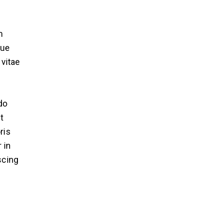
m
que
 vitae
do
t
ris
 in
scing