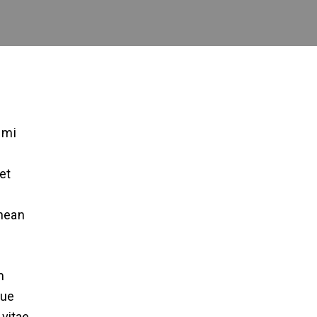
 mi
et
enean
m
que
 vitae