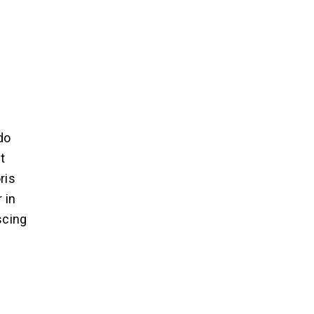
do
t
ris
 in
scing