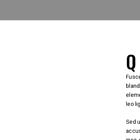
Q
Fusce
bland
eleme
leo li
Sed u
accus
ipsa,