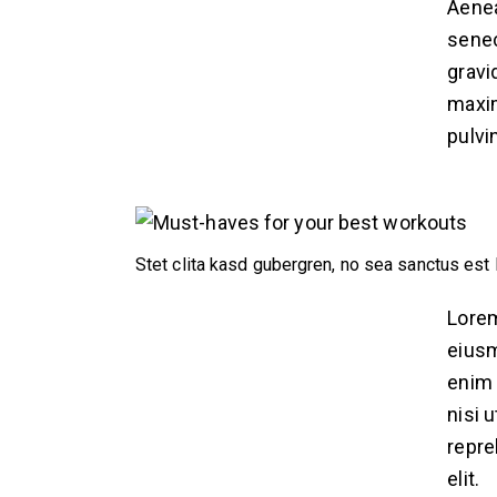
Aenea
senec
gravid
maxim
pulvin
Stet clita kasd gubergren, no sea sanctus est 
Lorem
eiusm
enim 
nisi 
repre
elit.