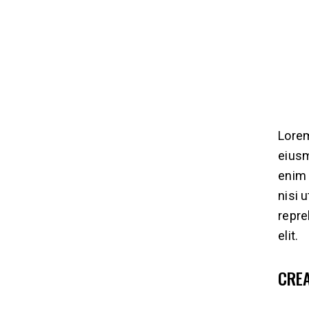
Lorem
eiusm
enim 
nisi 
repre
elit.
CRE