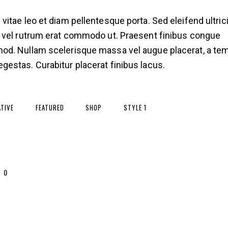
 vitae leo et diam pellentesque porta. Sed eleifend ultric
, vel rutrum erat commodo ut. Praesent finibus congue
od. Nullam scelerisque massa vel augue placerat, a te
gestas. Curabitur placerat finibus lacus.
ATIVE
FEATURED
SHOP
STYLE 1
0