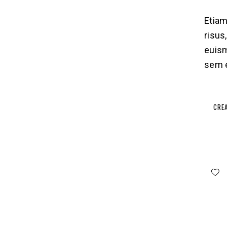
Etiam
risus
euism
sem e
CRE