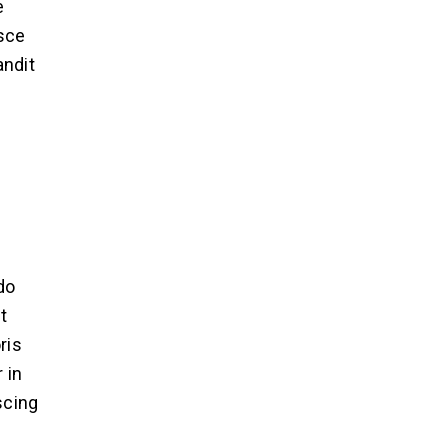
e
usce
andit
do
t
ris
 in
scing