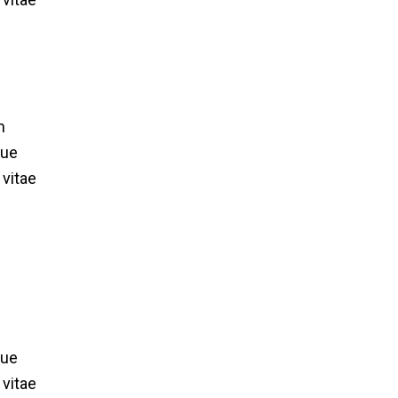
m
que
 vitae
que
 vitae