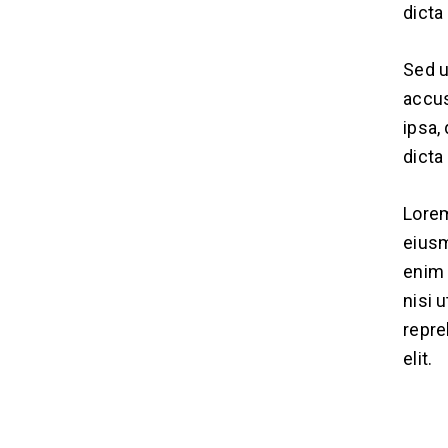
dicta
Sed u
accus
ipsa,
dicta
Lorem
eiusm
enim 
nisi 
repre
elit.