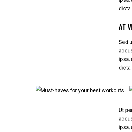
dicta
AT 
Sed u
accus
ipsa,
dicta
Ut pe
accus
ipsa,