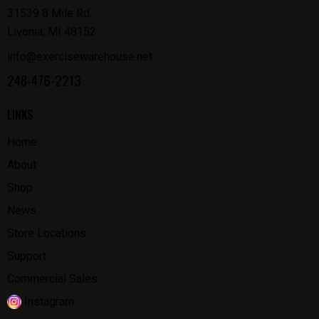
31539 8 Mile Rd.
Livonia, MI 48152
info@exercisewarehouse.net
248-476-2213
LINKS
Home
About
Shop
News
Store Locations
Support
Commercial Sales
Instagram