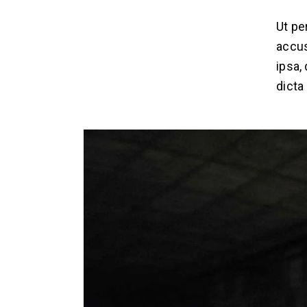
Ut pe
accus
ipsa,
dicta