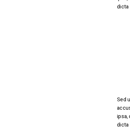
dicta
Sed u
accus
ipsa,
dicta