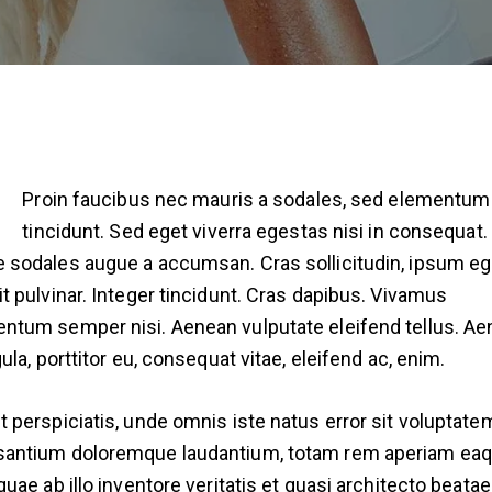
Proin faucibus nec mauris a sodales, sed elementum
tincidunt. Sed eget viverra egestas nisi in consequat.
 sodales augue a accumsan. Cras sollicitudin, ipsum eg
it pulvinar. Integer tincidunt. Cras dapibus. Vivamus
ntum semper nisi. Aenean vulputate eleifend tellus. A
gula, porttitor eu, consequat vitae, eleifend ac, enim.
t perspiciatis, unde omnis iste natus error sit voluptate
antium doloremque laudantium, totam rem aperiam ea
 quae ab illo inventore veritatis et quasi architecto beatae