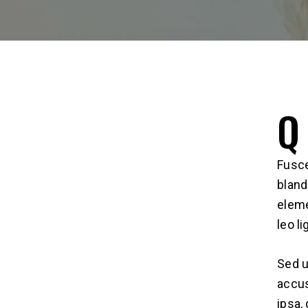
Q
Fusce
bland
eleme
leo li
Sed u
accus
ipsa,