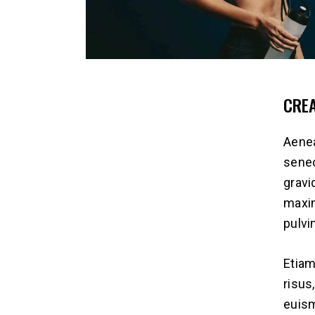
CRE
Aenea
senec
gravid
maxim
pulvin
Etiam
risus
euism