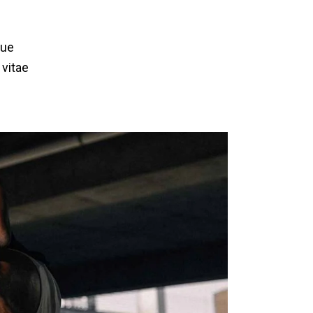
que
 vitae