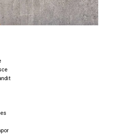
e
usce
andit
ies
mpor