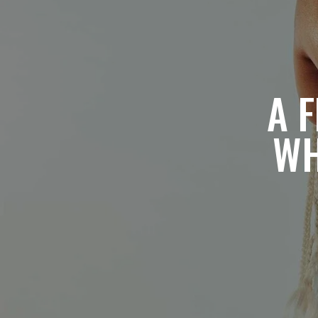
A 
WH