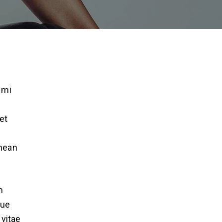
 mi
et
enean
m
que
 vitae