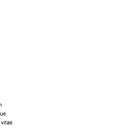
m
que
 vitae