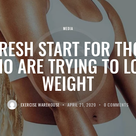
MEDIA
FRESH START FOR TH
O ARE TRYING TO L
WEIGHT
EXERCISE WAREHOUSE
APRIL 21, 2020
0
COMMENTS