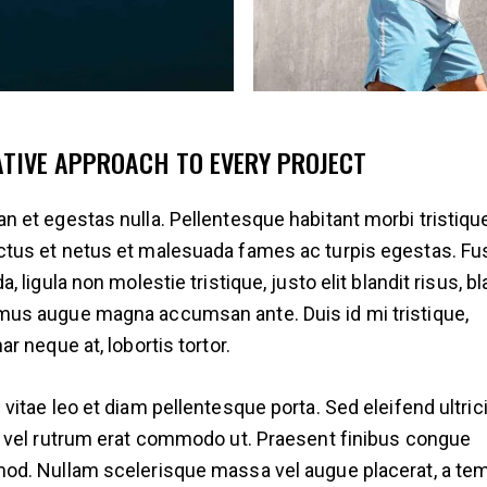
ATIVE APPROACH TO EVERY PROJECT
n et egestas nulla. Pellentesque habitant morbi tristiqu
tus et netus et malesuada fames ac turpis egestas. F
a, ligula non molestie tristique, justo elit blandit risus, bl
us augue magna accumsan ante. Duis id mi tristique,
ar neque at, lobortis tortor.
 vitae leo et diam pellentesque porta. Sed eleifend ultric
, vel rutrum erat commodo ut. Praesent finibus congue
od. Nullam scelerisque massa vel augue placerat, a te