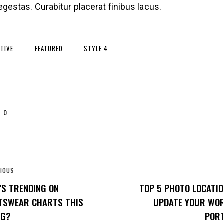
gestas. Curabitur placerat finibus lacus.
ATIVE
FEATURED
STYLE 4
0
VIOUS
’S TRENDING ON
TOP 5 PHOTO LOCATI
TSWEAR CHARTS THIS
UPDATE YOUR WO
NG?
PORT